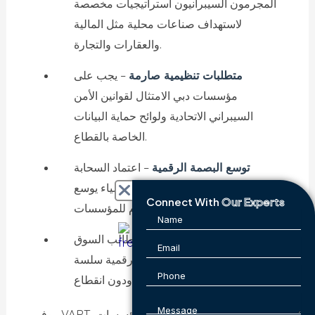
المجرمون السيبرانيون استراتيجيات مخصصة
لاستهداف صناعات محلية مثل المالية
والعقارات والتجارة.
متطلبات تنظيمية صارمة
– يجب على
مؤسسات دبي الامتثال لقوانين الأمن
السيبراني الاتحادية ولوائح حماية البيانات
الخاصة بالقطاع.
توسع البصمة الرقمية
– اعتماد السحابة
والعمل عن بُعد وتكامل إنترنت الأشياء يوسع
Connect With
Our Experts
أسطح الهجوم للمؤسسات.
توقعات العملاء للاستمرارية
– يطالب السوق
التنافسي في دبي بخدمات رقمية سلسة
ودون انقطاع.
يوفر VAPT الآلي أدوات استباقية تمكن المؤسسات